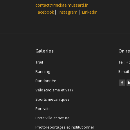
contact@mickaelmussard.fr
Facebook
⎜
Instagram
⎜
LinkedIn
Galeries
On re
Trail
Tel : +
Running
E-mail
Randonnée
Find u
Vélo (cyclisme et VTT)
Sports mécaniques
Portraits
Entre ville et nature
Photoreportages et institutionnel