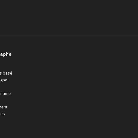
raphe
is basé
rgne.
omaine
ment
ses