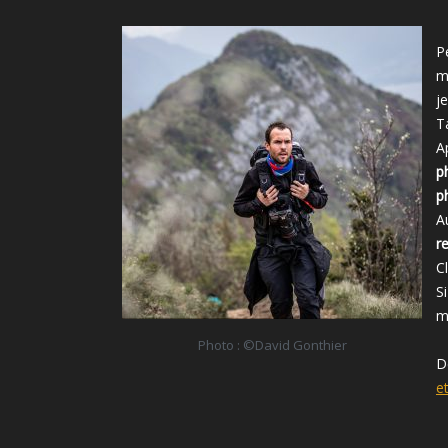
P
m
j
T
A
p
p
A
r
C
S
m
Photo : ©David Gonthier
D
e