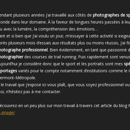
endant plusieurs années j’ai travaillé aux côtés de
photographes de sp
onde dans leur domaine. À la faveur de longues heures passées à leur 
eu avec la lumière, la compréhension des émotions…
ant et si bien que j’ai voulu un jour, m’essayer à cette activité si exig
près plusieurs mois d’essais aux résultats plus ou moins réussis, j’ai
hotographe professionnel
. Bien évidemment, en tant que passionné d
hotographier
des courses de trail running. Puis rapidement sont venu
ujourd’hui je considère donc que le sport et les portraits sont mes
spé
eportages
variés pour le compte notamment d’institutions comme le
lermont-Métropole.
i le travail que j’expose ici vous plaît, que vous soyez professionnel ou
oi, n’hésitez pas à me contacter.
écouvrez-en un peu plus sur mon travail à travers cet article du blog
t-image/