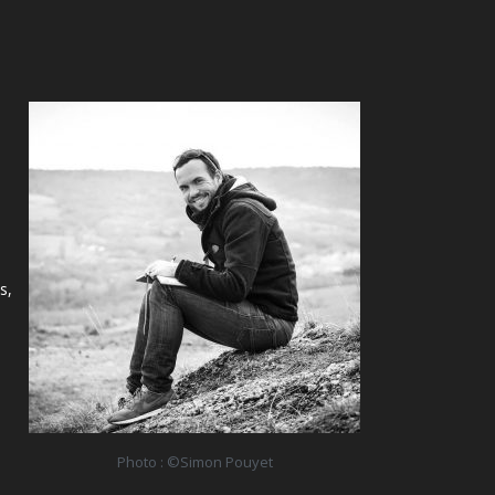
s,
Photo : ©Simon Pouyet