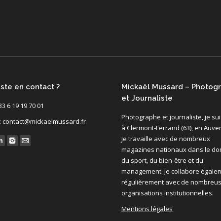
ste en contact ?
Mickaël Mussard – Photog
et Journaliste
 33 6 19 19 70 01
Photographe et journaliste, je su
 : contact@mickaelmussard.fr
à Clermont-Ferrand (63), en Auve
Je travaille avec de nombreux
s on:
magazines nationaux dans le d
du sport, du bien-être et du
management. Je collabore égale
régulièrement avec de nombreu
organisations institutionnelles.
Mentions légales