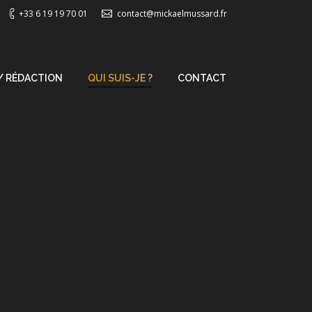
+33 6 19 19 70 01
contact@mickaelmussard.fr
/ RÉDACTION
QUI SUIS-JE ?
CONTACT