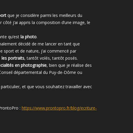
ort
que je considère parmi les meilleurs du
côté j’ai appris la composition d’une image, le
eante qu’est
la photo
.
 finalement décidé de me lancer en tant que
e sport et de nature, j’ai commencé par
s
les portraits
, tantôt volés, tantôt posés.
cialités en photographie
, bien que je réalise des
 Conseil départemental du Puy-de-Dôme ou
 particulier, et que vous souhaitez travailler avec
 ProntoPro :
https://www.prontopro.fr/blog/ecriture-