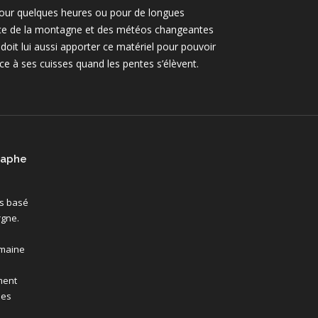
 pour quelques heures ou pour de longues
sance de la montagne et des météos changeantes
l doit lui aussi apporter ce matériel pour pouvoir
ance à ses cuisses quand les pentes s’élèvent.
raphe
is basé
rgne.
omaine
ment
ses