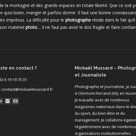
de la montagne et des grands espaces en totale liberté. Que ce soit
 de quoi boire, manger et parfois dormir. Il faut une bonne connais
es imprévus. La difficulté pour le
photographe
réside dans le fait qu’i
 son matériel
photo
… Il ne faut pas avoir le dos fragile et faire confi
ste en contact ?
Mickaël Mussard – Photog
et Journaliste
 33 6 19 19 70 01
Photographe et journaliste, je su
 : contact@mickaelmussard.fr
à Clermont-Ferrand (63), en Auve
Je travaille avec de nombreux
s on:
magazines nationaux dans le d
du sport, du bien-être et du
management. Je collabore égale
régulièrement avec de nombreu
organisations institutionnelles.